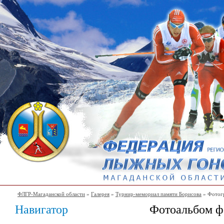
ФЛГР-Магаданской области
»
Галерея
»
Турнир-мемориал памяти Борисова
» Фотог
Навигатор
Фотоальбом ф