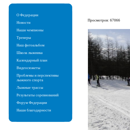
О Федерации
Просмотров: 67066
Новости
Наши чемпионы
Тренеры
Наш фотоальбом
Школа лыжника
Календарный план
Видеосюжеты
Проблемы и перспективы
лыжного спорта
Лыжные трассы
Результаты соревнований
Форум Федерации
Наши благодарности